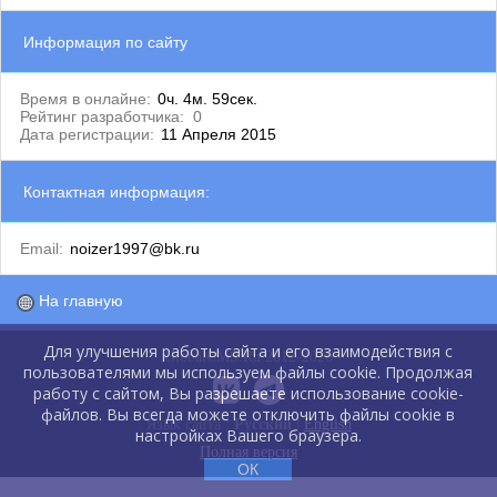
Информация по сайту
Время в онлайне:
0ч. 4м. 59сек.
Рейтинг разработчика:
0
Дата регистрации:
11 Апреля 2015
Контактная информация:
Email:
noizer1997@bk.ru
На главную
Для улучшения работы сайта и его взаимодействия с
GlobalCMS.Ru 2012-2026
пользователями мы используем файлы cookie. Продолжая
работу с сайтом, Вы разрешаете использование cookie-
файлов. Вы всегда можете отключить файлы cookie в
Язык сайта :
Русский
|
English
настройках Вашего браузера.
Полная версия
ОК