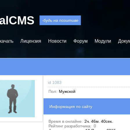
balCMS
-будь на позитиве
качать
Лицензия
Новости
Форум
Модули
Доку
id 1083
Пол:
Мужской
Информация по сайту
Время в онлайне:
2ч. 46м. 40сек.
Рейтинг разработчика:
0