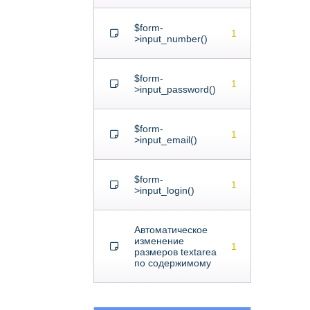
$form-
1
>input_number()
$form-
1
>input_password()
$form-
1
>input_email()
$form-
1
>input_login()
Автоматическое
изменение
1
размеров textarea
по содержимому