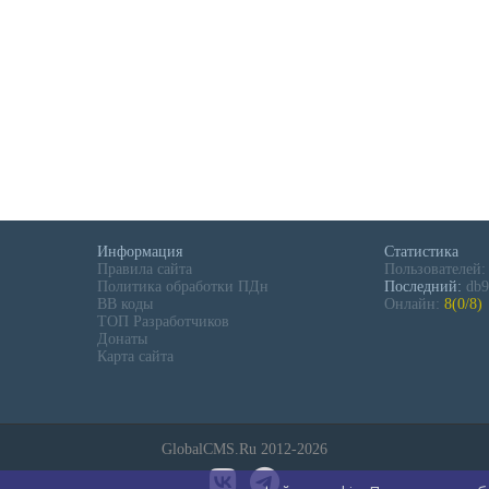
Информация
Статистика
Правила сайта
Пользователей
Политика обработки ПДн
Последний:
db9
BB коды
Онлайн:
8(0/8)
ТОП Разработчиков
Донаты
Карта сайта
GlobalCMS.Ru 2012-2026