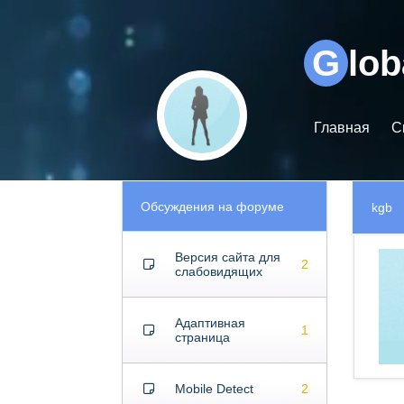
Видеоплеер
G
lo
Главная
С
Обсуждения на форуме
kgb
Версия сайта для
2
слабовидящих
Адаптивная
1
страница
Mobile Detect
2