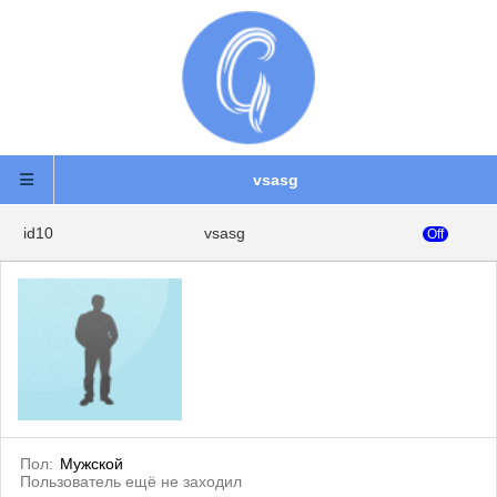
vsasg
id10
vsasg
Off
Пол:
Мужской
Пользователь ещё не заходил