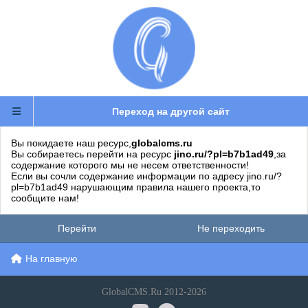
Переход на другой сайт
Вы покидаете наш ресурс,
globalcms.ru
Вы собираетесь перейти на ресурс
jino.ru/?pl=b7b1ad49
,за
содержание которого мы не несем ответственности!
Если вы сочли содержание информации по адресу jino.ru/?
pl=b7b1ad49 нарушающим правила нашего проекта,то
сообщите нам!
Перейти
Не переходить
На главную
GlobalCMS.Ru 2012-2026