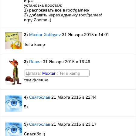
игры"
установка простая:
1) распокавать всё в root/games/
2) добавить через админку root/games/
игру Zooma :)
2
)
Muxtar Xalilayev
31 Января 2015 в 14:01
Tel u kamp
3
)
Павел
31 Января 2015 в 16:46
Цитата:
Muxtar
: Tel u kamp
там флешка
4
)
Святослав
21 Марта 2015 в 22:44
5+
5
)
Святослав
21 Марта 2015 в 23:17
Спасибо :)