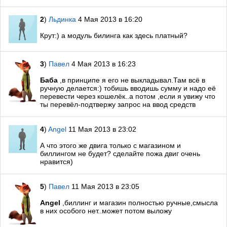
2
)
Льдинка
4 Мая 2013 в 16:20
Крут:) а модуль билинга как здесь платный?
3
)
Павел
4 Мая 2013 в 16:23
Баба
,в принципе я его не выкладывал.Там всё в
ручную делается:) тобишь вводишь сумму и надо её
перевести через кошелёк..а потом ,если я увижу что
ты перевёл-подтвержу запрос на ввод средств
4
)
Angel
11 Мая 2013 в 23:02
А что этого же двига только с магазином и
биллингом не будет? сделайте пожа двиг очень
нравится)
5
)
Павел
11 Мая 2013 в 23:05
Angel
,биллинг и магазин полностью ручные,смысла
в них особого нет..может потом выложу