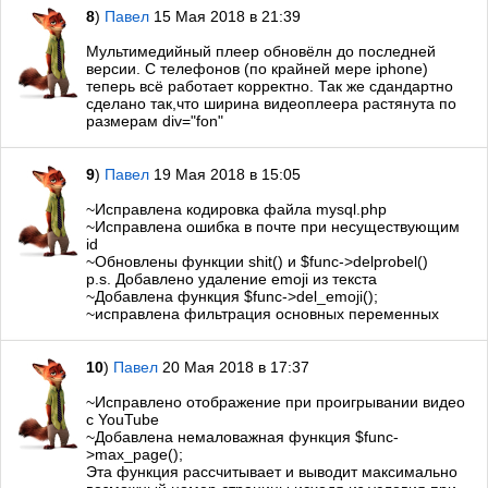
8
)
Павел
15 Мая 2018 в 21:39
Мультимедийный плеер обновёлн до последней
версии. С телефонов (по крайней мере iphone)
теперь всё работает корректно. Так же сдандартно
сделано так,что ширина видеоплеера растянута по
размерам div="fon"
9
)
Павел
19 Мая 2018 в 15:05
~Исправлена кодировка файла mysql.php
~Исправлена ошибка в почте при несуществующим
id
~Обновлены функции shit() и $func->delprobel()
p.s. Добавлено удаление emoji из текста
~Добавлена функция $func->del_emoji();
~исправлена фильтрация основных переменных
10
)
Павел
20 Мая 2018 в 17:37
~Исправлено отображение при проигрывании видео
с YouTube
~Добавлена немаловажная функция $func-
>max_page();
Эта функция рассчитывает и выводит максимально