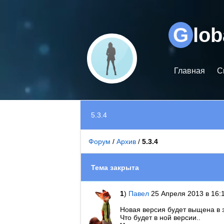
Видеоплеер
G
lo
Главная
С
5.3.4
Форум
/
Архив
/
5.3.4
Тема закрыта
1
)
Павел
25 Апреля 2013 в 16:
Новая версия будет выщена в 
Что будет в ной версии..