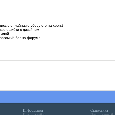
писью онлайна,то уберу его на хрен:)
ные ошибки с дизайном
тилей
 весомый баг на форуме
Информация
Статистика
Правила сайта
Пользователей