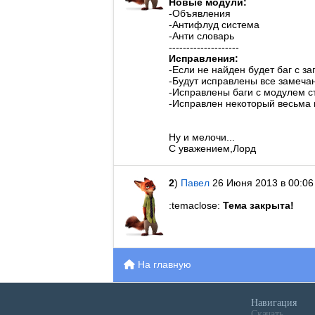
Новые модули:
-Объявления
-Антифлуд система
-Анти словарь
--------------------
Исправления:
-Если не найден будет баг с за
-Будут исправлены все замеча
-Исправлены баги с модулем с
-Исправлен некоторый весьма
Ну и мелочи...
С уважением,Лорд
2
)
Павел
26 Июня 2013 в 00:06
:temaclose:
Тема закрыта!
На главную
Навигация
Скачать