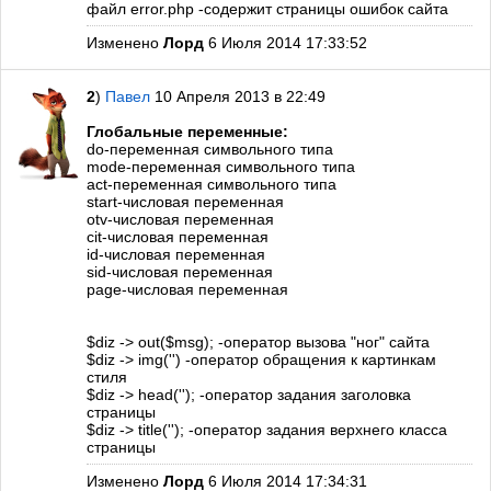
файл error.php -содержит страницы ошибок сайта
Изменено
Лорд
6 Июля 2014 17:33:52
2
)
Павел
10 Апреля 2013 в 22:49
Глобальные переменные:
do-переменная символьного типа
mode-переменная символьного типа
act-переменная символьного типа
start-числовая переменная
otv-числовая переменная
cit-числовая переменная
id-числовая переменная
sid-числовая переменная
page-числовая переменная
$diz -> out($msg); -оператор вызова "ног" сайта
$diz -> img('') -оператор обращения к картинкам
стиля
$diz -> head(''); -оператор задания заголовка
страницы
$diz -> title(''); -оператор задания верхнего класса
страницы
Изменено
Лорд
6 Июля 2014 17:34:31