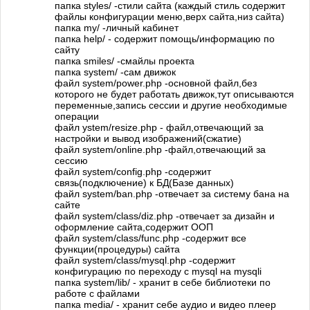
папка styles/ -стили сайта (каждый стиль содержит
файлы конфигурации меню,верх сайта,низ сайта)
папка my/ -личный кабинет
папка help/ - содержит помощь/информацию по
сайту
папка smiles/ -смайлы проекта
папка system/ -сам движок
файл system/power.php -основной файл,без
которого не будет работать движок,тут описываются
переменные,запись сессии и другие необходимые
операции
файл ystem/resize.php - файл,отвечающий за
настройки и вывод изображений(сжатие)
файл system/online.php -файл,отвечающий за
сессию
файл system/config.php -содержит
связь(подключение) к БД(Базе данных)
файл system/ban.php -отвечает за систему бана на
сайте
файл system/class/diz.php -отвечает за дизайн и
оформление сайта,содержит ООП
файл system/class/func.php -содержит все
функции(процедуры) сайта
файл system/class/mysql.php -содержит
конфигурацию по переходу с mysql на mysqli
папка system/lib/ - хранит в себе библиотеки по
работе с файлами
папка media/ - хранит себе аудио и видео плеер