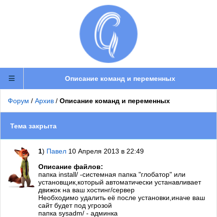
Описание команд и переменных
Форум
/
Архив
/
Описание команд и переменных
Тема закрыта
1
)
Павел
10 Апреля 2013 в 22:49
Описание файлов:
папка install/ -системная папка "глобатор" или
установщик,который автоматически устанавливает
движок на ваш хостинг/сервер
Необходимо удалить её после установки,иначе ваш
сайт будет под угрозой
папка sysadm/ - админка