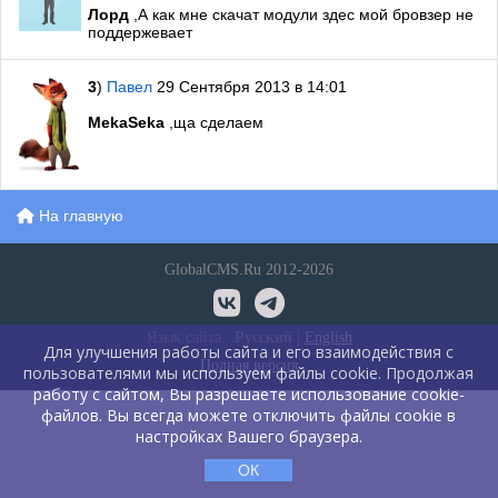
Лорд
,А как мне скачат модули здес мой бровзер не
поддержевает
3
)
Павел
29 Сентября 2013 в 14:01
MekaSeka
,ща сделаем
На главную
GlobalCMS.Ru 2012-2026
Язык сайта :
Русский
|
English
Для улучшения работы сайта и его взаимодействия с
Полная версия
пользователями мы используем файлы cookie. Продолжая
работу с сайтом, Вы разрешаете использование cookie-
файлов. Вы всегда можете отключить файлы cookie в
настройках Вашего браузера.
ОК