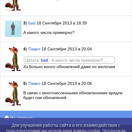
3
)
bad
18 Сентября 2013 в 18:39
А какого числа примерно?
4
)
Павел
18 Сентября 2013 в 20:04
Цитата:
bad
: А какого числа примерно? ...
Хз,больно много обновлений,даже по мелочам
5
)
Павел
18 Сентября 2013 в 20:06
В связи с многочисленными обновлениями врядли
будет пак обновлений..
На главную
Для улучшения работы сайта и его взаимодействия с
пользователями мы используем файлы cookie. Продолжая
GlobalCMS.Ru 2012-2026