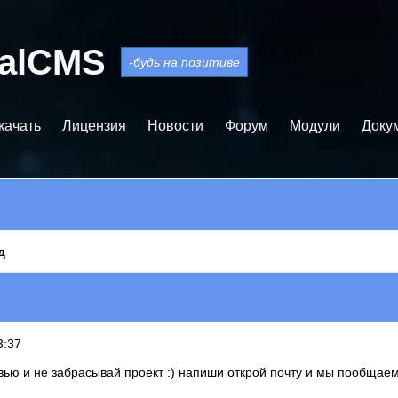
balCMS
-будь на позитиве
качать
Лицензия
Новости
Форум
Модули
Доку
д
3:37
вью и не забрасывай проект :) напиши открой почту и мы пообщае