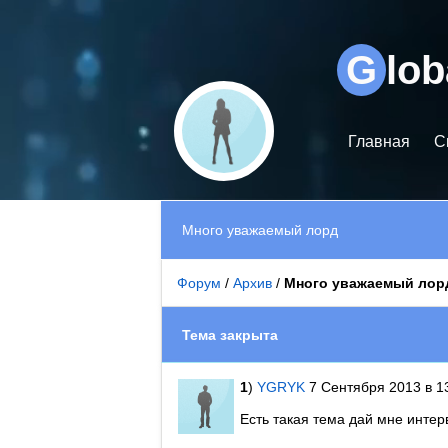
Видеоплеер
G
lo
Главная
С
Много уважаемый лорд
Форум
/
Архив
/
Много уважаемый лор
Тема закрыта
1
)
YGRYK
7 Сентября 2013 в 1
Есть такая тема дай мне интер