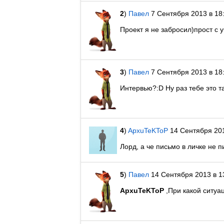
2
)
Павел
7 Сентября 2013 в 18
Проект я не забросил)прост с 
3
)
Павел
7 Сентября 2013 в 18
Интервью?:D Ну раз тебе это т
4
)
ApxuTeKToP
14 Сентября 201
Лорд, а че письмо в личке не 
5
)
Павел
14 Сентября 2013 в 1
ApxuTeKToP
,При какой ситуа