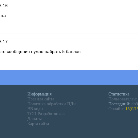
3:16
чта
3:17
ного сообщения нужно набрать 5 баллов
Информация
Статистика
Правила сайта
Пользователей
Политика обработки ПДн
Последний:
db9
BB коды
Онлайн:
15(0/1
ТОП Разработчиков
Донаты
Карта сайта