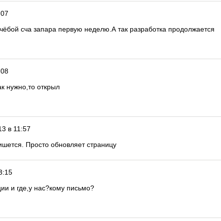
:07
учёбой сча запара первую неделю.А так разработка продолжается
:08
ак нужно,то открыл
3 в 11:57
пишется. Просто обновляет страницу
3:15
ции и где,у нас?кому письмо?