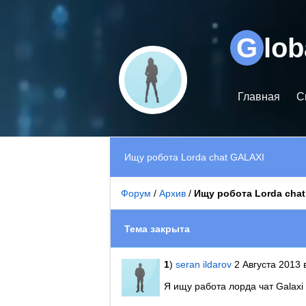
Видеоплеер
G
lo
Главная
С
Ищу робота Lorda chat GALAXI
Форум
/
Архив
/
Ищу робота Lorda cha
Тема закрыта
1
)
seran ildarov
2 Августа 2013 
Я ищу работа лорда чат Galaxi