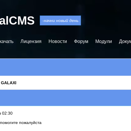
balCMS
-начни новый день
качать
Лицензия
Новости
Форум
Модули
Доку
t GALAXI
в 02:30
 помогите пожалуйста