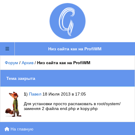
Низ сайта как на ProfiWM
Форум
/
Архив
/
Низ сайта как на ProfiWM
Тема закрыта
1
)
Павел
18 Июля 2013 в 17:05
Для установки просто распаковать в root/system/
заменяя 2 файла end.php и kopy.php
На главную