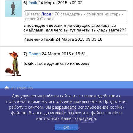
6
)
foxik
24 Марта 2015 в 09:02
Цитата:
Лорд
: 76 стандартных смайлов из старых
версий Globala
в последней версии я не ощущаю страницы со
смайлами. для чего вы тут пакеты выкладываете???
Изменено
foxik
24 Марта 2015 09:03:18
7
)
Павел
24 Марта 2015 в 15:51
foxik
,Так в админка то их добавь
На главную
Для улучшения работы сайта и его взаимодействия с
пользователями мы используем файлы cookie. Продолжая
GlobalCMS.Ru 2012-2026
работу с сайтом, Вы разрешаете использование cookie-
файлов. Вы всегда можете отключить файлы cookie в
настройках Вашего браузера.
Язык сайта :
Русский
|
English
ОК
Полная версия