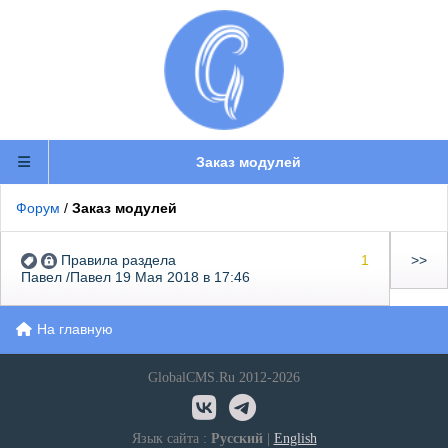
Заказ модулей
Форум
/
Заказ модулей
Правила раздела
1
>>
Павел /Павел 19 Мая 2018 в 17:46
На главную
GlobalCMS.Ru 2012-2026
Язык сайта :
Русский
|
English