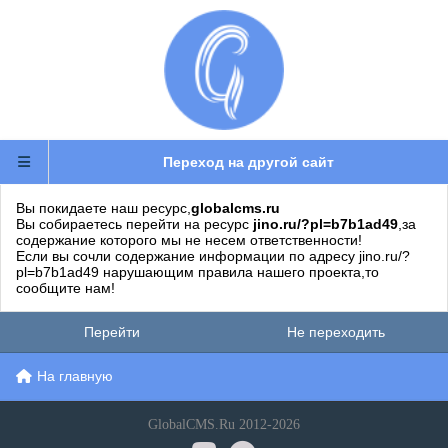
Переход на другой сайт
Вы покидаете наш ресурс,
globalcms.ru
Вы собираетесь перейти на ресурс
jino.ru/?pl=b7b1ad49
,за
содержание которого мы не несем ответственности!
Если вы сочли содержание информации по адресу jino.ru/?
pl=b7b1ad49 нарушающим правила нашего проекта,то
сообщите нам!
Перейти
Не переходить
На главную
GlobalCMS.Ru 2012-2026